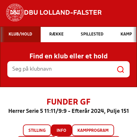
DBU LOLLAND-FALSTER
Hvad vil du søge efter?
KLUB/HOLD
RÆKKE
SPILLESTED
KAMP
INDHOLD OG NYHEDER
Find en klub eller et hold
STILLINGER, RESULTATER, KLUBBER OG
HOLD
FUNDER GF
Herrer Serie 5 11:11/9:9 - Efterår 2024, Pulje 151
STILLING
INFO
KAMPPROGRAM