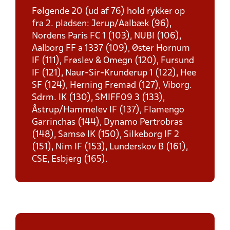
Følgende 20 (ud af 76) hold rykker op
fra 2. pladsen: Jerup/Aalbæk (96),
Nordens Paris FC 1 (103), NUBI (106),
Aalborg FF a 1337 (109), Øster Hornum
IF (111), Frøslev & Omegn (120), Fursund
IF (121), Naur-Sir-Krunderup 1 (122), Hee
SF (124), Herning Fremad (127), Viborg.
Sdrm. IK (130), SMIFF09 3 (133),
Åstrup/Hammelev IF (137), Flamengo
Garrinchas (144), Dynamo Pertrobras
(148), Samsø IK (150), Silkeborg IF 2
(151), Nim IF (153), Lunderskov B (161),
CSE, Esbjerg (165).