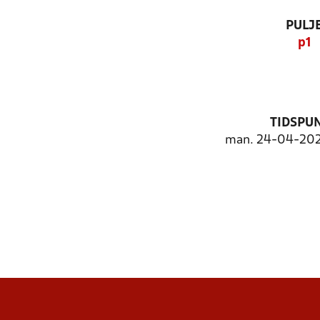
PULJ
p1
TIDSPU
man. 24-04-202