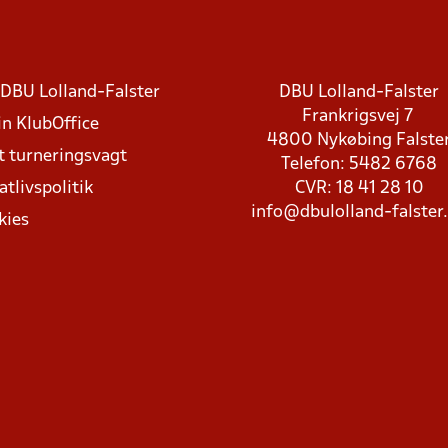
DBU Lolland-Falster
DBU Lolland-Falster
Frankrigsvej 7
in KlubOffice
4800 Nykøbing Falste
t turneringsvagt
Telefon: 5482 6768
atlivspolitik
CVR: 18 41 28 10
info@dbulolland-falster
kies