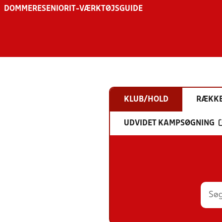
DOMMERE
SENIOR
IT-VÆRKTØJSGUIDE
KLUB/HOLD
RÆKK
UDVIDET KAMPSØGNING