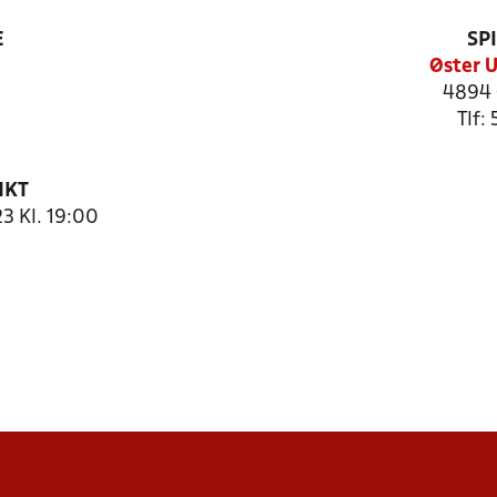
E
SP
Øster U
4894 
Tlf:
NKT
3 Kl. 19:00