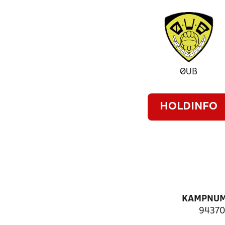
ØUB
HOLDINFO
KAMPNU
94370