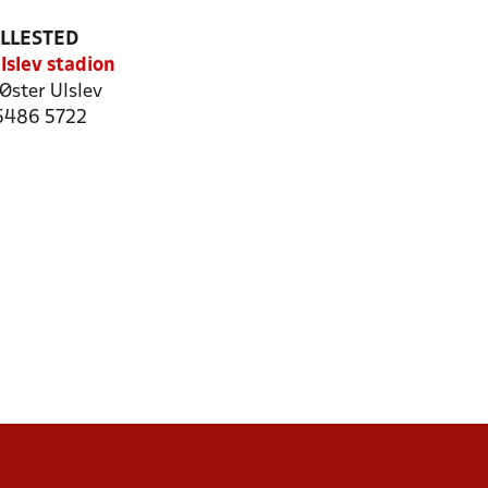
ILLESTED
lslev stadion
Øster Ulslev
 5486 5722