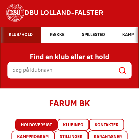
DBU LOLLAND-FALSTER
Hvad vil du søge efter?
KLUB/HOLD
RÆKKE
SPILLESTED
KAMP
INDHOLD OG NYHEDER
Find en klub eller et hold
STILLINGER, RESULTATER, KLUBBER OG
HOLD
FARUM BK
HOLDOVERSIGT
KLUBINFO
KONTAKTER
KAMPPROGRAM
STILLINGER
KARANTÆNER