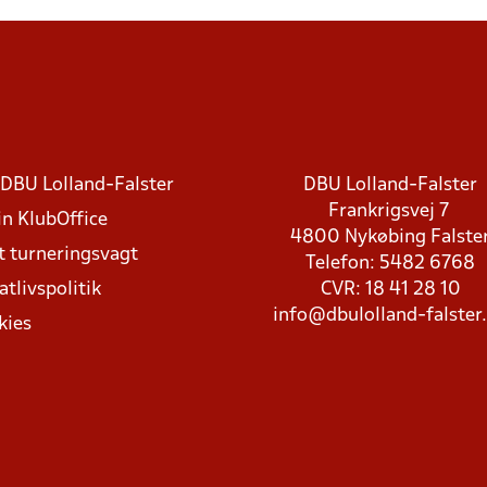
DBU Lolland-Falster
DBU Lolland-Falster
Frankrigsvej 7
in KlubOffice
4800 Nykøbing Falste
t turneringsvagt
Telefon: 5482 6768
atlivspolitik
CVR: 18 41 28 10
info@dbulolland-falster
kies