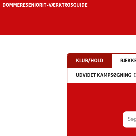
DOMMERE
SENIOR
IT-VÆRKTØJSGUIDE
KLUB/HOLD
RÆKK
UDVIDET KAMPSØGNING