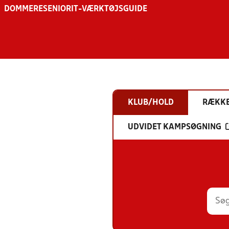
DOMMERE
SENIOR
IT-VÆRKTØJSGUIDE
KLUB/HOLD
RÆKK
UDVIDET KAMPSØGNING