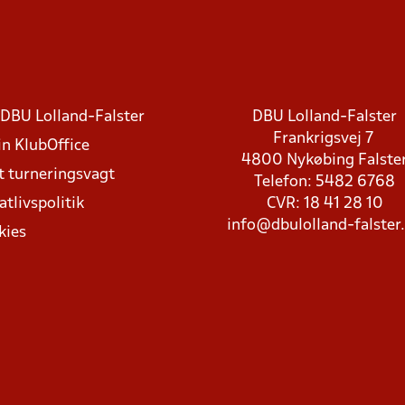
DBU Lolland-Falster
DBU Lolland-Falster
Frankrigsvej 7
in KlubOffice
4800 Nykøbing Falste
t turneringsvagt
Telefon: 5482 6768
atlivspolitik
CVR: 18 41 28 10
info@dbulolland-falster
kies