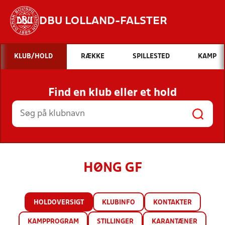
DBU LOLLAND-FALSTER
Hvad vil du søge efter?
KLUB/HOLD
RÆKKE
SPILLESTED
KAMP
INDHOLD OG NYHEDER
Find en klub eller et hold
STILLINGER, RESULTATER, KLUBBER OG
HOLD
HØNG GF
HOLDOVERSIGT
KLUBINFO
KONTAKTER
KAMPPROGRAM
STILLINGER
KARANTÆNER