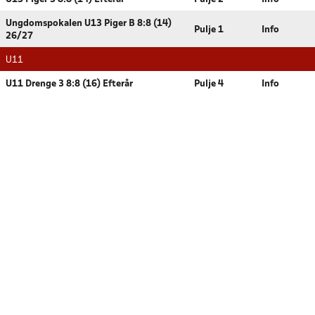
Ungdomspokalen U13 Piger B 8:8 (14)
Pulje 1
Info
26/27
U11
U11 Drenge 3 8:8 (16) Efterår
Pulje 4
Info