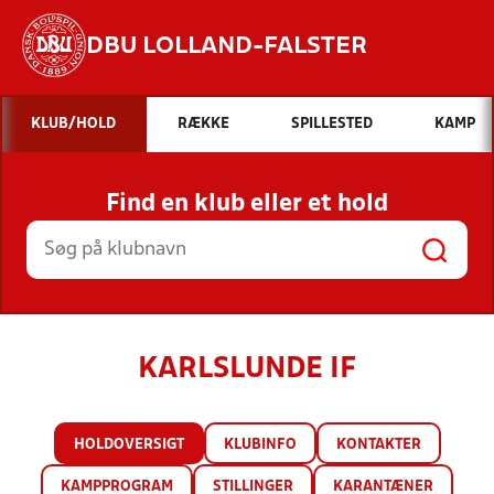
DBU LOLLAND-FALSTER
Hvad vil du søge efter?
KLUB/HOLD
RÆKKE
SPILLESTED
KAMP
INDHOLD OG NYHEDER
Find en klub eller et hold
STILLINGER, RESULTATER, KLUBBER OG
HOLD
KARLSLUNDE IF
HOLDOVERSIGT
KLUBINFO
KONTAKTER
KAMPPROGRAM
STILLINGER
KARANTÆNER