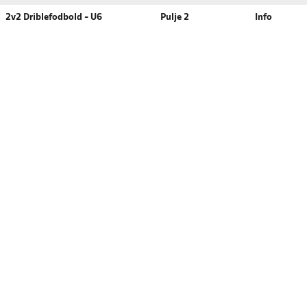
2v2 Driblefodbold - U6
Pulje 2
Info