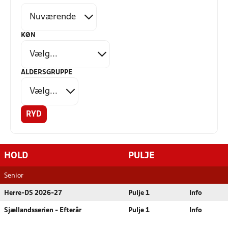
KØN
ALDERSGRUPPE
RYD
HOLD
PULJE
Senior
Herre-DS 2026-27
Pulje 1
Info
Sjællandsserien - Efterår
Pulje 1
Info