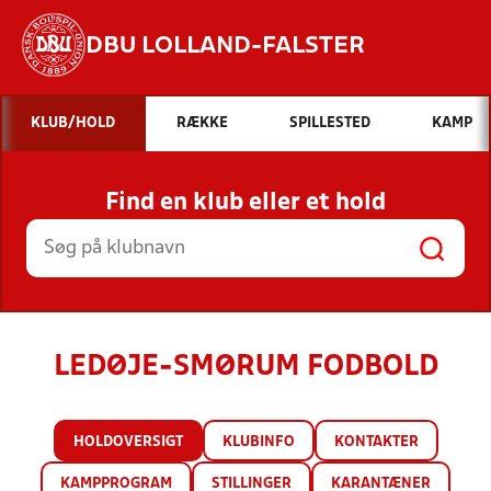
DBU LOLLAND-FALSTER
Hvad vil du søge efter?
KLUB/HOLD
RÆKKE
SPILLESTED
KAMP
INDHOLD OG NYHEDER
Find en klub eller et hold
STILLINGER, RESULTATER, KLUBBER OG
HOLD
LEDØJE-SMØRUM FODBOLD
HOLDOVERSIGT
KLUBINFO
KONTAKTER
KAMPPROGRAM
STILLINGER
KARANTÆNER