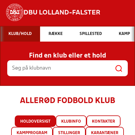
DBU LOLLAND-FALSTER
Hvad vil du søge efter?
KLUB/HOLD
RÆKKE
SPILLESTED
KAMP
INDHOLD OG NYHEDER
Find en klub eller et hold
STILLINGER, RESULTATER, KLUBBER OG
HOLD
ALLERØD FODBOLD KLUB
HOLDOVERSIGT
KLUBINFO
KONTAKTER
KAMPPROGRAM
STILLINGER
KARANTÆNER