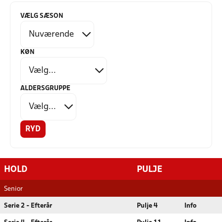
VÆLG SÆSON
KØN
ALDERSGRUPPE
RYD
HOLD
PULJE
Senior
Serie 2 - Efterår
Pulje 4
Info