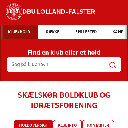
DBU LOLLAND-FALSTER
Hvad vil du søge efter?
KLUB/HOLD
RÆKKE
SPILLESTED
KAMP
INDHOLD OG NYHEDER
Find en klub eller et hold
STILLINGER, RESULTATER, KLUBBER OG
HOLD
SKÆLSKØR BOLDKLUB OG
IDRÆTSFORENING
HOLDOVERSIGT
KLUBINFO
KONTAKTER