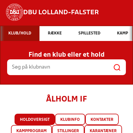
DBU LOLLAND-FALSTER
Hvad vil du søge efter?
KLUB/HOLD
RÆKKE
SPILLESTED
KAMP
INDHOLD OG NYHEDER
Find en klub eller et hold
STILLINGER, RESULTATER, KLUBBER OG
HOLD
ÅLHOLM IF
HOLDOVERSIGT
KLUBINFO
KONTAKTER
KAMPPROGRAM
STILLINGER
KARANTÆNER