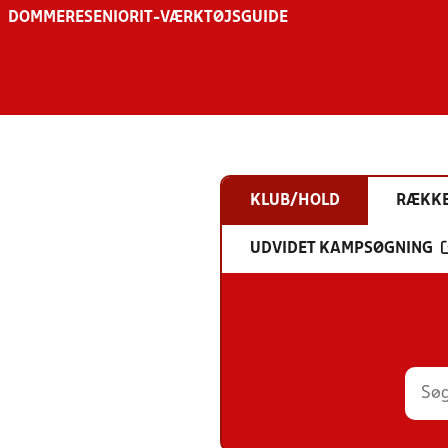
DOMMERE
SENIOR
IT-VÆRKTØJSGUIDE
KLUB/HOLD
RÆKK
UDVIDET KAMPSØGNING