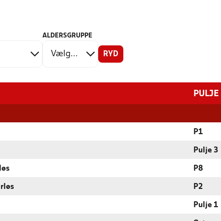
ALDERSGRUPPE
RYD
PULJE
P1
Pulje 3
løs
P8
rløs
P2
Pulje 1