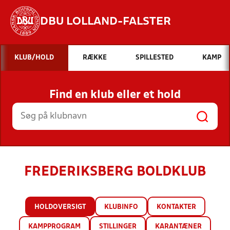
DBU LOLLAND-FALSTER
Hvad vil du søge efter?
KLUB/HOLD
RÆKKE
SPILLESTED
KAMP
INDHOLD OG NYHEDER
Find en klub eller et hold
STILLINGER, RESULTATER, KLUBBER OG
HOLD
FREDERIKSBERG BOLDKLUB
HOLDOVERSIGT
KLUBINFO
KONTAKTER
KAMPPROGRAM
STILLINGER
KARANTÆNER