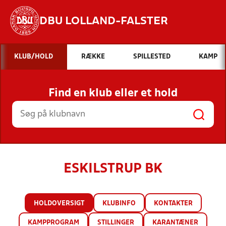
DBU LOLLAND-FALSTER
Hvad vil du søge efter?
KLUB/HOLD
RÆKKE
SPILLESTED
KAMP
INDHOLD OG NYHEDER
Find en klub eller et hold
STILLINGER, RESULTATER, KLUBBER OG
HOLD
ESKILSTRUP BK
HOLDOVERSIGT
KLUBINFO
KONTAKTER
KAMPPROGRAM
STILLINGER
KARANTÆNER