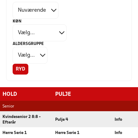
KØN
ALDERSGRUPPE
RYD
HOLD
PULJE
Senior
Kvindesenior 2 8:8 -
Pulje 4
Info
Efterår
Herre Serie 1
Herre Serie 1
Info