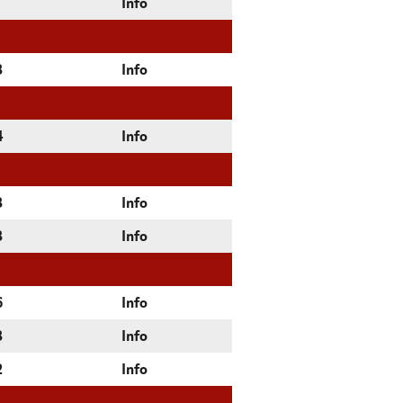
Info
3
Info
4
Info
3
Info
3
Info
6
Info
3
Info
2
Info