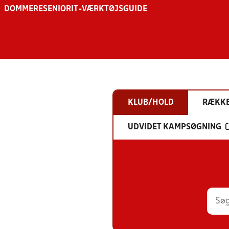
DOMMERE
SENIOR
IT-VÆRKTØJSGUIDE
KLUB/HOLD
RÆKK
UDVIDET KAMPSØGNING