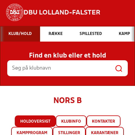
DBU LOLLAND-FALSTER
Hvad vil du søge efter?
KLUB/HOLD
RÆKKE
SPILLESTED
KAMP
INDHOLD OG NYHEDER
Find en klub eller et hold
STILLINGER, RESULTATER, KLUBBER OG
HOLD
NORS B
HOLDOVERSIGT
KLUBINFO
KONTAKTER
KAMPPROGRAM
STILLINGER
KARANTÆNER