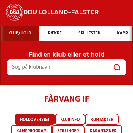
DBU LOLLAND-FALSTER
Hvad vil du søge efter?
KLUB/HOLD
RÆKKE
SPILLESTED
KAMP
INDHOLD OG NYHEDER
Find en klub eller et hold
STILLINGER, RESULTATER, KLUBBER OG
HOLD
FÅRVANG IF
HOLDOVERSIGT
KLUBINFO
KONTAKTER
KAMPPROGRAM
STILLINGER
KARANTÆNER