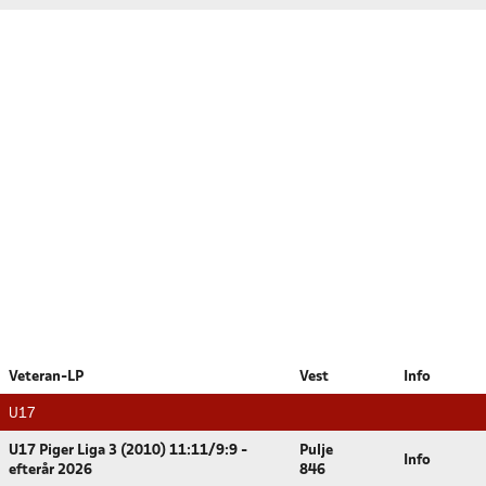
Veteran-LP
Vest
Info
U17
U17 Piger Liga 3 (2010) 11:11/9:9 -
Pulje
Info
efterår 2026
846