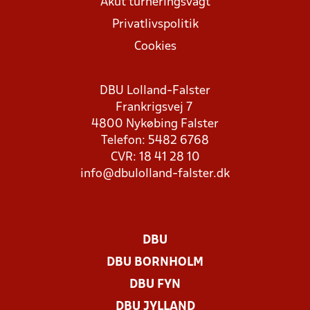
Akut turneringsvagt
Privatlivspolitik
Cookies
DBU Lolland-Falster
Frankrigsvej 7
4800 Nykøbing Falster
Telefon: 5482 6768
CVR: 18 41 28 10
info@dbulolland-falster.dk
DBU
DBU BORNHOLM
DBU FYN
DBU JYLLAND