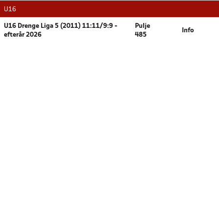
U16
U16 Drenge Liga 5 (2011) 11:11/9:9 -
Pulje
Info
efterår 2026
485