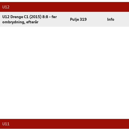
U12
U12 Drenge C1 (2015) 8:8 - før
Pulje 319
Info
ombrydning, efterår
U11