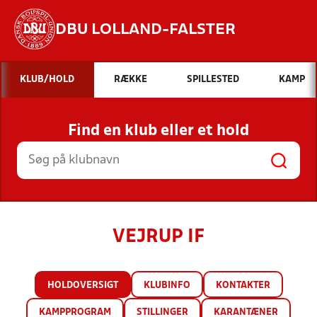
DBU LOLLAND-FALSTER
Hvad vil du søge efter?
KLUB/HOLD
RÆKKE
SPILLESTED
KAMP
INDHOLD OG NYHEDER
Find en klub eller et hold
STILLINGER, RESULTATER, KLUBBER OG
HOLD
VEJRUP IF
HOLDOVERSIGT
KLUBINFO
KONTAKTER
KAMPPROGRAM
STILLINGER
KARANTÆNER