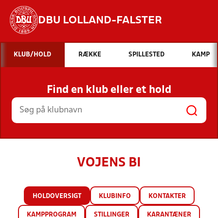
DBU LOLLAND-FALSTER
Hvad vil du søge efter?
KLUB/HOLD
RÆKKE
SPILLESTED
KAMP
INDHOLD OG NYHEDER
Find en klub eller et hold
STILLINGER, RESULTATER, KLUBBER OG
HOLD
VOJENS BI
HOLDOVERSIGT
KLUBINFO
KONTAKTER
KAMPPROGRAM
STILLINGER
KARANTÆNER