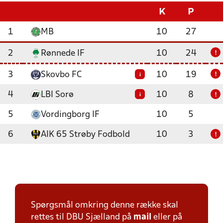
K
P
1
MB
10
27
2
Rønnede IF
10
24
!
3
Skovbo FC
10
19
i
!
4
LBI Sorø
10
8
i
!
5
Vordingborg IF
10
5
6
AIK 65 Strøby Fodbold
10
3
!
Spørgsmål omkring denne række skal
rettes til DBU Sjælland på
mail
eller på