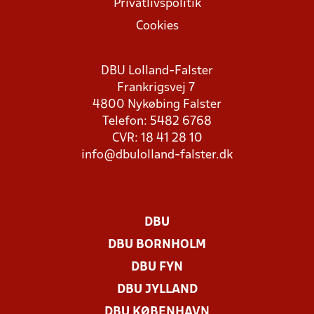
Privatlivspolitik
Cookies
DBU Lolland-Falster
Frankrigsvej 7
4800 Nykøbing Falster
Telefon: 5482 6768
CVR: 18 41 28 10
info@dbulolland-falster.dk
DBU
DBU BORNHOLM
DBU FYN
DBU JYLLAND
DBU KØBENHAVN