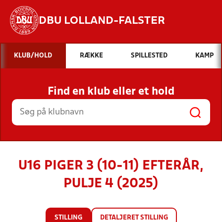
DBU LOLLAND-FALSTER
Hvad vil du søge efter?
KLUB/HOLD
RÆKKE
SPILLESTED
KAMP
INDHOLD OG NYHEDER
Find en klub eller et hold
STILLINGER, RESULTATER, KLUBBER OG
HOLD
U16 PIGER 3 (10-11) EFTERÅR,
PULJE 4 (2025)
STILLING
DETALJERET STILLING