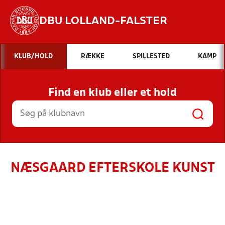
DBU LOLLAND-FALSTER
Hvad vil du søge efter?
KLUB/HOLD
RÆKKE
SPILLESTED
KAMP
INDHOLD OG NYHEDER
Find en klub eller et hold
STILLINGER, RESULTATER, KLUBBER OG
HOLD
NÆSGAARD EFTERSKOLE KUNST