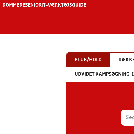
DOMMERE
SENIOR
IT-VÆRKTØJSGUIDE
KLUB/HOLD
RÆKK
UDVIDET KAMPSØGNING