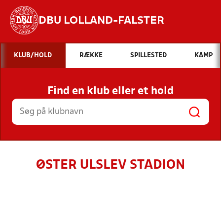
DBU LOLLAND-FALSTER
Hvad vil du søge efter?
KLUB/HOLD
RÆKKE
SPILLESTED
KAMP
INDHOLD OG NYHEDER
Find en klub eller et hold
STILLINGER, RESULTATER, KLUBBER OG
HOLD
ØSTER ULSLEV STADION