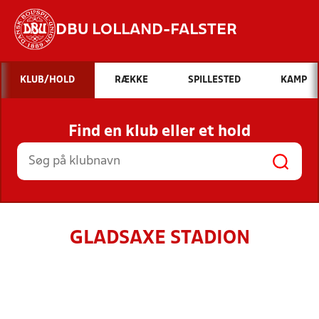
DBU LOLLAND-FALSTER
Hvad vil du søge efter?
KLUB/HOLD
RÆKKE
SPILLESTED
KAMP
INDHOLD OG NYHEDER
Find en klub eller et hold
STILLINGER, RESULTATER, KLUBBER OG
HOLD
GLADSAXE STADION