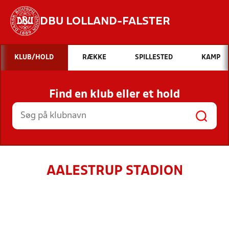
DBU LOLLAND-FALSTER
Hvad vil du søge efter?
KLUB/HOLD
RÆKKE
SPILLESTED
KAMP
INDHOLD OG NYHEDER
Find en klub eller et hold
STILLINGER, RESULTATER, KLUBBER OG
HOLD
AALESTRUP STADION