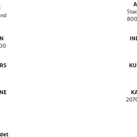
A
N
Stad
and
800
ON
IN
00
RS
KU
ANE
K
2070
edet