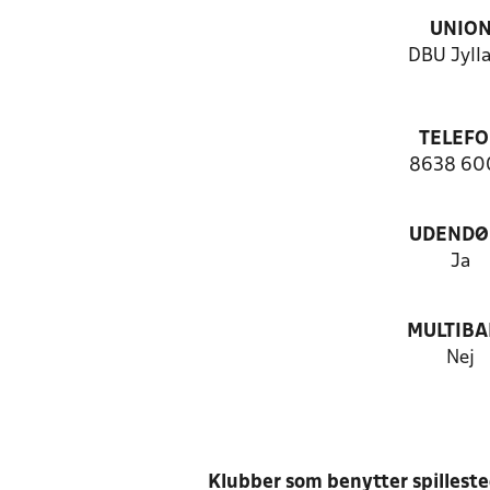
UNIO
DBU Jyll
TELEF
8638 60
UDENDØ
Ja
MULTIB
Nej
Klubber som benytter spillest