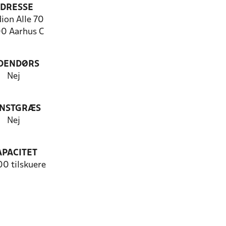
DRESSE
ion Alle 70
0 Aarhus C
DENDØRS
Nej
NSTGRÆS
Nej
APACITET
0 tilskuere