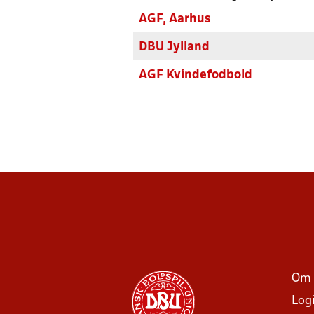
AGF, Aarhus
DBU Jylland
AGF Kvindefodbold
Om 
Log