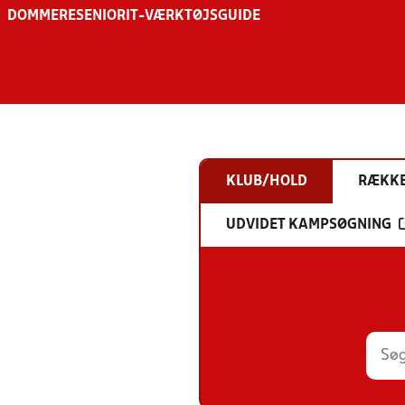
DOMMERE
SENIOR
IT-VÆRKTØJSGUIDE
KLUB/HOLD
RÆKK
UDVIDET KAMPSØGNING