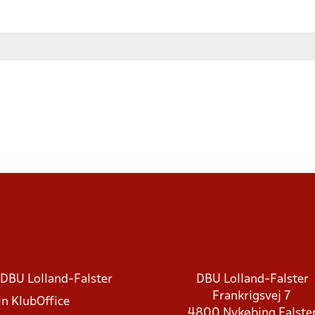
DBU Lolland-Falster
DBU Lolland-Falster
Frankrigsvej 7
in KlubOffice
4800 Nykøbing Falste