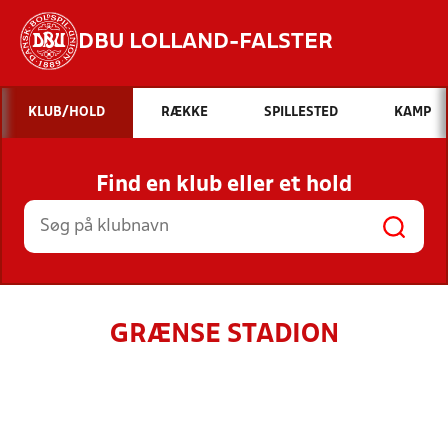
DBU LOLLAND-FALSTER
Hvad vil du søge efter?
KLUB/HOLD
RÆKKE
SPILLESTED
KAMP
INDHOLD OG NYHEDER
Find en klub eller et hold
STILLINGER, RESULTATER, KLUBBER OG
HOLD
GRÆNSE STADION