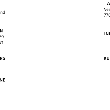
A
N
Ves
and
77
ON
IN
79
71
RS
KU
ANE