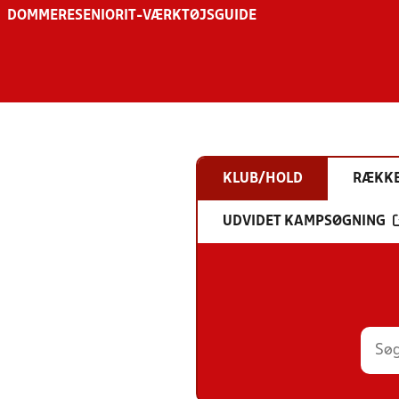
DOMMERE
SENIOR
IT-VÆRKTØJSGUIDE
KLUB/HOLD
RÆKK
UDVIDET KAMPSØGNING