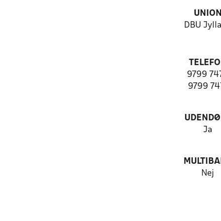
UNIO
DBU Jyll
TELEF
9799 74
9799 74
UDENDØ
Ja
MULTIB
Nej