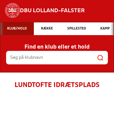
DBU LOLLAND-FALSTER
Hvad vil du søge efter?
KLUB/HOLD
RÆKKE
SPILLESTED
KAMP
INDHOLD OG NYHEDER
Find en klub eller et hold
STILLINGER, RESULTATER, KLUBBER OG
HOLD
LUNDTOFTE IDRÆTSPLADS