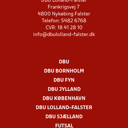
DBU Lolland-Falster
Frankrigsvej 7
4800 Nykøbing Falster
Telefon: 5482 6768
CVR: 18 41 28 10
info@dbulolland-falster.dk
DBU
DBU BORNHOLM
DBU FYN
DBU JYLLAND
DBU KØBENHAVN
DBU LOLLAND-FALSTER
DBU SJÆLLAND
FUTSAL