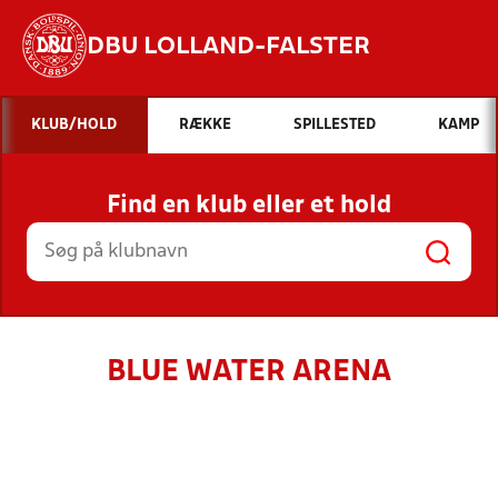
DBU LOLLAND-FALSTER
Hvad vil du søge efter?
KLUB/HOLD
RÆKKE
SPILLESTED
KAMP
INDHOLD OG NYHEDER
Find en klub eller et hold
STILLINGER, RESULTATER, KLUBBER OG
HOLD
BLUE WATER ARENA