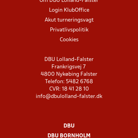
Om DBU Lolland-Falster
Login KlubOffice
Akut turneringsvagt
Privatlivspolitik
Cookies
DBU Lolland-Falster
Frankrigsvej 7
4800 Nykøbing Falster
Telefon: 5482 6768
CVR: 18 41 28 10
info@dbulolland-falster.dk
DBU
DBU BORNHOLM