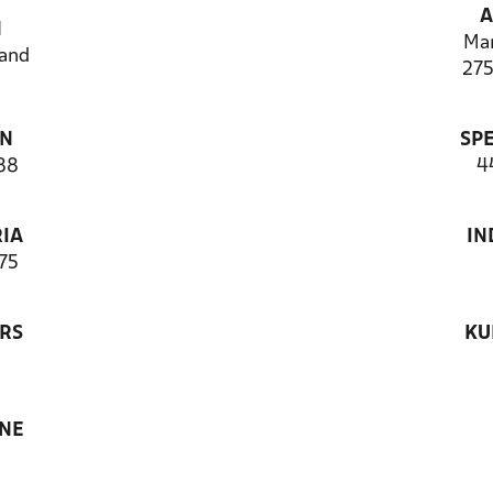
A
N
Mar
and
275
ON
SP
88
4
IA
IN
75
RS
KU
ANE