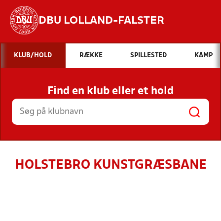
DBU LOLLAND-FALSTER
Hvad vil du søge efter?
KLUB/HOLD
RÆKKE
SPILLESTED
KAMP
INDHOLD OG NYHEDER
Find en klub eller et hold
STILLINGER, RESULTATER, KLUBBER OG
HOLD
HOLSTEBRO KUNSTGRÆSBANE