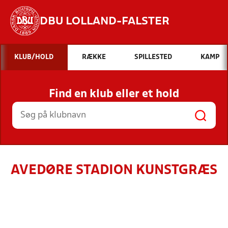
DBU LOLLAND-FALSTER
Hvad vil du søge efter?
KLUB/HOLD
RÆKKE
SPILLESTED
KAMP
INDHOLD OG NYHEDER
Find en klub eller et hold
STILLINGER, RESULTATER, KLUBBER OG
HOLD
AVEDØRE STADION KUNSTGRÆS