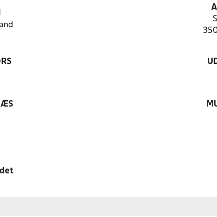
A
N
S
and
350
ØRS
U
RÆS
MU
edet