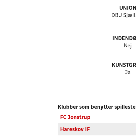
UNIO
DBU Sjæll
INDEND
Nej
KUNSTG
Ja
Klubber som benytter spillest
FC Jonstrup
Hareskov IF