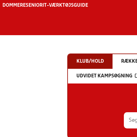
DOMMERE
SENIOR
IT-VÆRKTØJSGUIDE
KLUB/HOLD
RÆKK
UDVIDET KAMPSØGNING