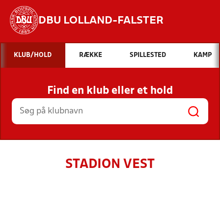
DBU LOLLAND-FALSTER
Hvad vil du søge efter?
KLUB/HOLD
RÆKKE
SPILLESTED
KAMP
INDHOLD OG NYHEDER
Find en klub eller et hold
STILLINGER, RESULTATER, KLUBBER OG
HOLD
STADION VEST