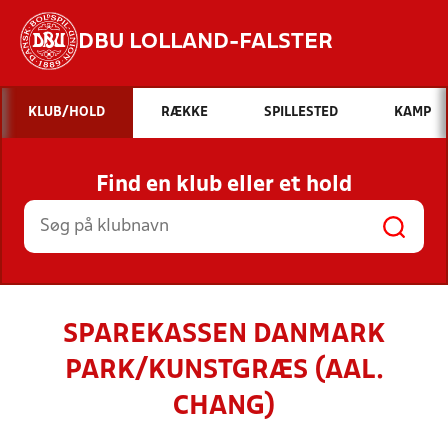
DBU LOLLAND-FALSTER
Hvad vil du søge efter?
KLUB/HOLD
RÆKKE
SPILLESTED
KAMP
INDHOLD OG NYHEDER
Find en klub eller et hold
STILLINGER, RESULTATER, KLUBBER OG
HOLD
SPAREKASSEN DANMARK
PARK/KUNSTGRÆS (AAL.
CHANG)