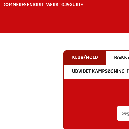
DOMMERE
SENIOR
IT-VÆRKTØJSGUIDE
KLUB/HOLD
RÆKK
UDVIDET KAMPSØGNING