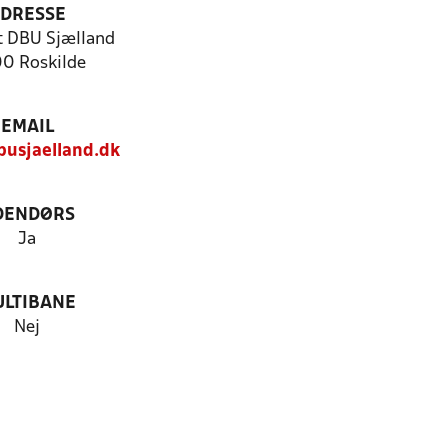
DRESSE
t DBU Sjælland
0 Roskilde
EMAIL
usjaelland.dk
DENDØRS
Ja
LTIBANE
Nej