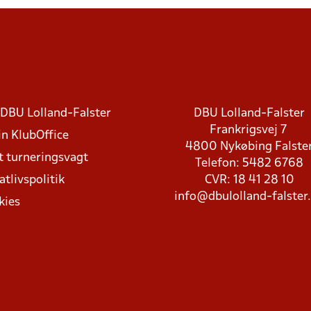
DBU Lolland-Falster
DBU Lolland-Falster
Frankrigsvej 7
in KlubOffice
4800 Nykøbing Falste
t turneringsvagt
Telefon: 5482 6768
atlivspolitik
CVR: 18 41 28 10
info@dbulolland-falster
kies