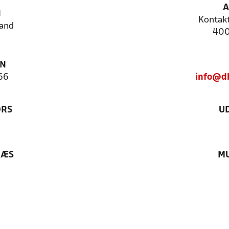
A
N
Kontak
and
400
ON
66
info@db
ØRS
U
RÆS
MU