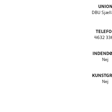
UNIO
DBU Sjæll
TELEF
4632 33
INDEND
Nej
KUNSTG
Nej