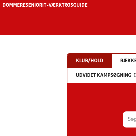
DOMMERE
SENIOR
IT-VÆRKTØJSGUIDE
KLUB/HOLD
RÆKK
UDVIDET KAMPSØGNING