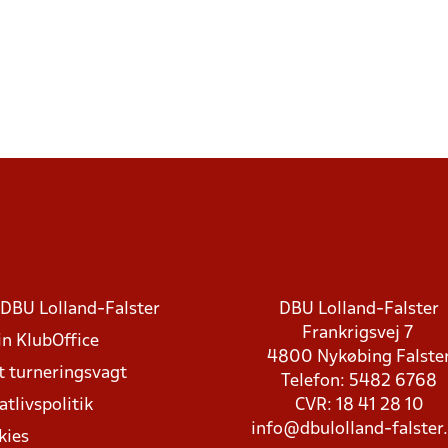
DBU Lolland-Falster
DBU Lolland-Falster
Frankrigsvej 7
in KlubOffice
4800 Nykøbing Falste
t turneringsvagt
Telefon: 5482 6768
atlivspolitik
CVR: 18 41 28 10
info@dbulolland-falster
kies