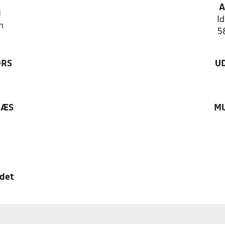
A
N
Id
n
5
ØRS
U
RÆS
MU
edet