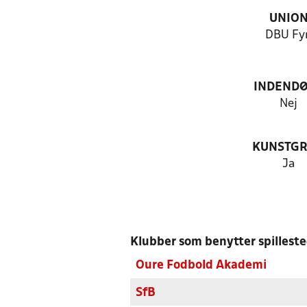
UNIO
DBU Fy
INDEND
Nej
KUNSTG
Ja
Klubber som benytter spillest
Oure Fodbold Akademi
SfB