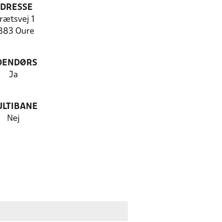
DRESSE
rætsvej 1
883 Oure
DENDØRS
Ja
LTIBANE
Nej