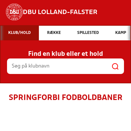
DBU LOLLAND-FALSTER
Hvad vil du søge efter?
KLUB/HOLD
RÆKKE
SPILLESTED
KAMP
INDHOLD OG NYHEDER
Find en klub eller et hold
STILLINGER, RESULTATER, KLUBBER OG
HOLD
SPRINGFORBI FODBOLDBANER