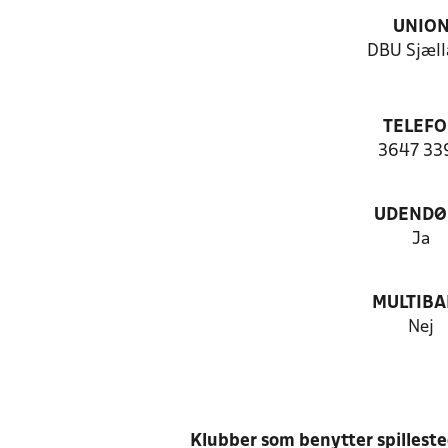
UNIO
DBU Sjæll
TELEF
3647 33
UDENDØ
Ja
MULTIB
Nej
Klubber som benytter spillest