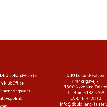
DBU Lolland-Falster
DBU Lolland-Falster
Frankrigsvej 7
in KlubOffice
4800 Nykøbing Falste
t turneringsvagt
Telefon: 5482 6768
atlivspolitik
CVR: 18 41 28 10
info@dbulolland-falster
kies