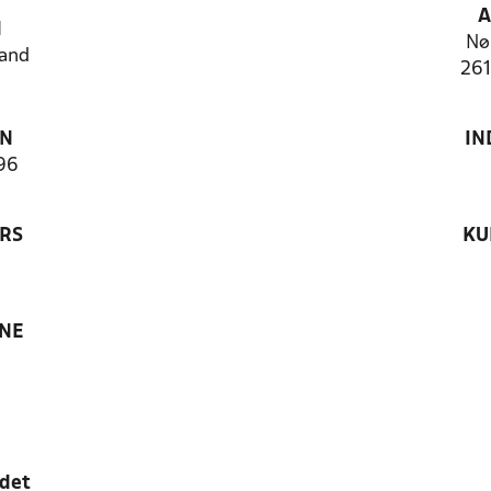
A
N
Nø
and
261
ON
IN
96
RS
KU
ANE
edet