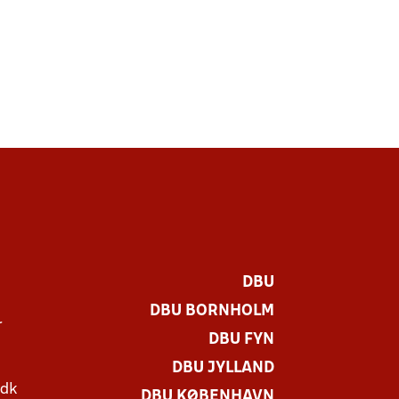
DBU
DBU BORNHOLM
r
DBU FYN
DBU JYLLAND
.dk
DBU KØBENHAVN