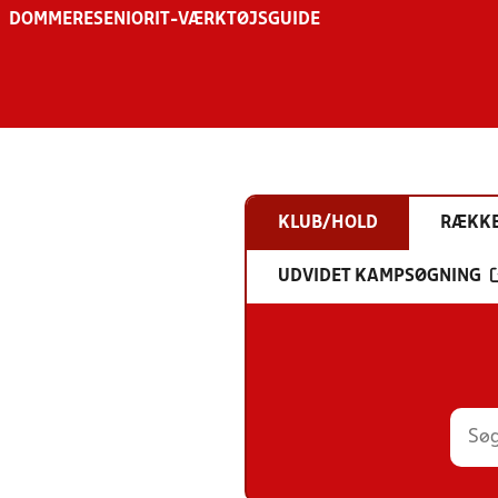
DOMMERE
SENIOR
IT-VÆRKTØJSGUIDE
KLUB/HOLD
RÆKK
UDVIDET KAMPSØGNING