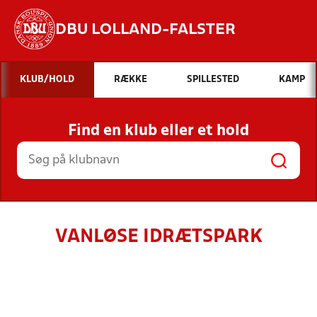
DBU LOLLAND-FALSTER
Hvad vil du søge efter?
KLUB/HOLD
RÆKKE
SPILLESTED
KAMP
INDHOLD OG NYHEDER
Find en klub eller et hold
STILLINGER, RESULTATER, KLUBBER OG
HOLD
VANLØSE IDRÆTSPARK