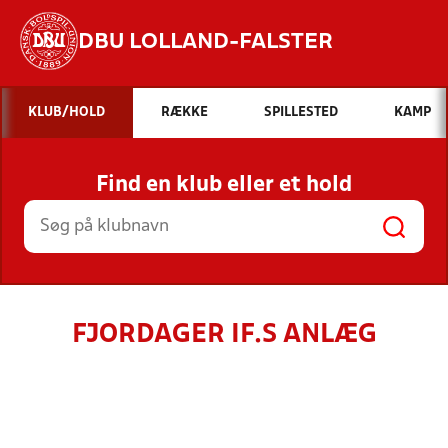
DBU LOLLAND-FALSTER
Hvad vil du søge efter?
KLUB/HOLD
RÆKKE
SPILLESTED
KAMP
INDHOLD OG NYHEDER
Find en klub eller et hold
STILLINGER, RESULTATER, KLUBBER OG
HOLD
FJORDAGER IF.S ANLÆG