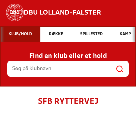
DBU LOLLAND-FALSTER
Hvad vil du søge efter?
KLUB/HOLD
RÆKKE
SPILLESTED
KAMP
INDHOLD OG NYHEDER
Find en klub eller et hold
STILLINGER, RESULTATER, KLUBBER OG
HOLD
SFB RYTTERVEJ