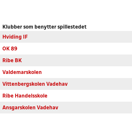
Klubber som benytter spillestedet
Hviding IF
OK 89
Ribe BK
Valdemarskolen
Vittenbergskolen Vadehav
Ribe Handelsskole
Ansgarskolen Vadehav