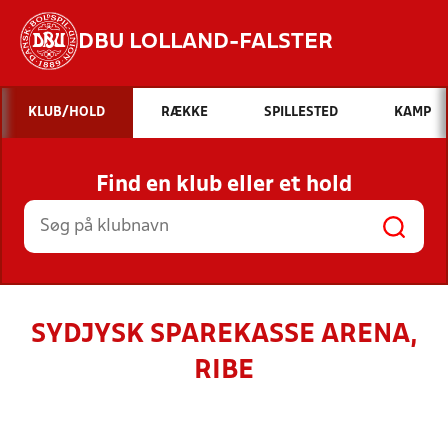
DBU LOLLAND-FALSTER
Hvad vil du søge efter?
KLUB/HOLD
RÆKKE
SPILLESTED
KAMP
INDHOLD OG NYHEDER
Find en klub eller et hold
STILLINGER, RESULTATER, KLUBBER OG
HOLD
SYDJYSK SPAREKASSE ARENA,
RIBE