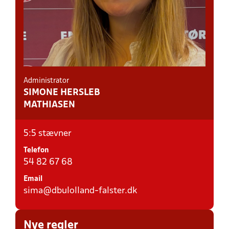
Administrator
SIMONE HERSLEB
MATHIASEN
5:5 stævner
Telefon
54 82 67 68
Email
sima@dbulolland-falster.dk
Nye regler