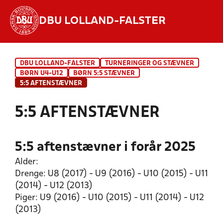
DBU LOLLAND-FALSTER
Hvad vil du søge efter?
DBU LOLLAND-FALSTER
TURNERINGER OG STÆVNER
INDHOLD OG NYHEDER
BØRN U4-U12
BØRN 5:5 STÆVNER
5:5 AFTENSTÆVNER
STILLINGER, RESULTATER, KLUBBER OG
HOLD
5:5 AFTENSTÆVNER
5:5 aftenstævner i forår 2025
Alder:
Drenge: U8 (2017) - U9 (2016) - U10 (2015) - U11
(2014) - U12 (2013)
Piger: U9 (2016) - U10 (2015) - U11 (2014) - U12
(2013)