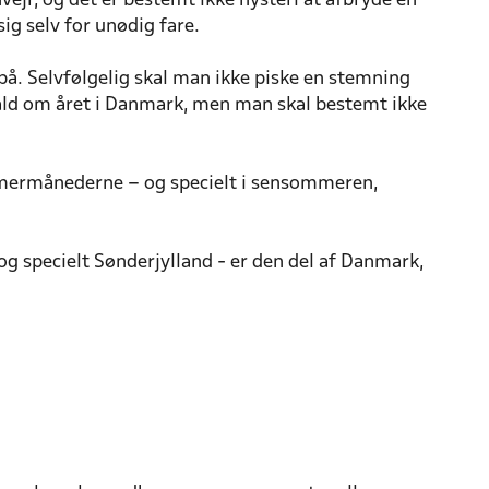
nvejr, og det er bestemt ikke hysteri at afbryde en
ig selv for unødig fare.
 på. Selvfølgelig skal man ikke piske en stemning
fald om året i Danmark, men man skal bestemt ikke
mmermånederne – og specielt i sensommeren,
 og specielt Sønderjylland - er den del af Danmark,