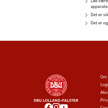
Lad være
apparater
Det er s
Det er og
Om 
Log
Aku
Priv
DBU LOLLAND-FALSTER