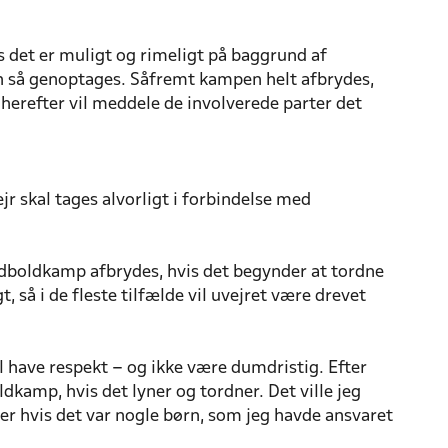
s det er muligt og rimeligt på baggrund af
n så genoptages. Såfremt kampen helt afbrydes,
 herefter vil meddele de involverede parter det
r skal tages alvorligt i forbindelse med
n fodboldkamp afbrydes, hvis det begynder at tordne
 så i de fleste tilfælde vil uvejret være drevet
al have respekt – og ikke være dumdristig. Efter
dkamp, hvis det lyner og tordner. Det ville jeg
ler hvis det var nogle børn, som jeg havde ansvaret