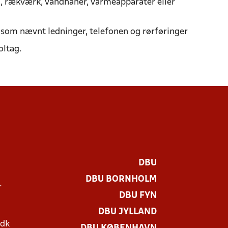
n, rækværk, vandhaner, varmeapparater eller
å som nævnt ledninger, telefonen og rørføringer
oltag.
DBU
DBU BORNHOLM
r
DBU FYN
DBU JYLLAND
.dk