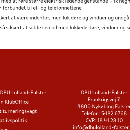
 med at røre større elektrisk ledende genstande – fx heg
 forbundet til el- og telefonnettene
ikkert at være indenfor, men luk døre og vinduer og undg
så sikkert at sidde i en bil med lukkede døre, vinduer og s
DBU Lolland-Falster
DBU Lolland-Falster
Frankrigsvej 7
in KlubOffice
4800 Nykøbing Falste
t turneringsvagt
Telefon: 5482 6768
atlivspolitik
CVR: 18 41 28 10
info@dbulolland-falster