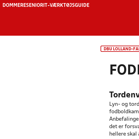
DOMMERE
SENIOR
IT-VÆRKTØJSGUIDE
DBU LOLLAND-FA
FOD
Tordenv
Lyn- og tord
fodboldkamp
Anbefalingen
det er forsv
hellere ska