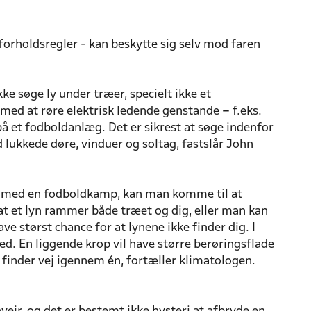
forholdsregler - kan beskytte sig selv mod faren
e søge ly under træer, specielt ikke et
med at røre elektrisk ledende genstande – f.eks.
å et fodboldanlæg. Det er sikrest at søge indenfor
 lukkede døre, vinduer og soltag, fastslår John
else med en fodboldkamp, kan man komme til at
 at et lyn rammer både træet og dig, eller man kan
ve størst chance for at lynene ikke finder dig. I
ed. En liggende krop vil have større berøringsflade
 finder vej igennem én, fortæller klimatologen.