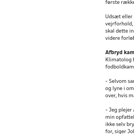
første rækk
Udsæt eller 
vejrforhold
skal dette i
videre forlø
Afbryd ka
Klimatolog h
fodboldkam
- Selvom san
og lyne i om
over, hvis 
- Jeg plejer
min opfattel
ikke selv br
for, siger J