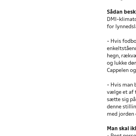
Sådan besk
DMI-klimatol
for lynnedsl
- Hvis fodbo
enkeltståen
hegn, rækvæ
og lukke dør
Cappelen og
- Hvis man b
vælge et af 
sætte sig på
denne stilli
med jorden o
Man skal i