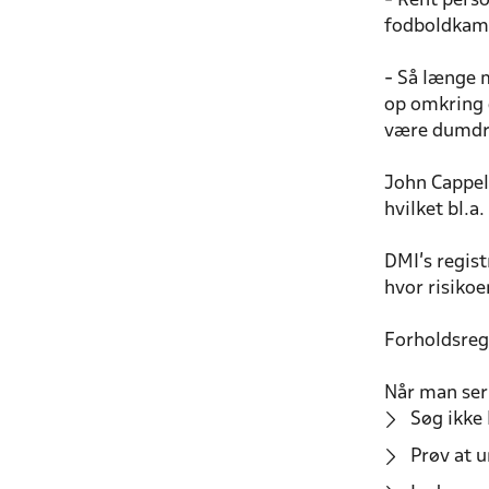
- Rent perso
fodboldkamp
- Så længe m
op omkring d
være dumdri
John Cappel
hvilket bl.a
DMI’s regist
hvor risikoe
Forholdsreg
Når man ser 
Søg ikke 
Prøv at u