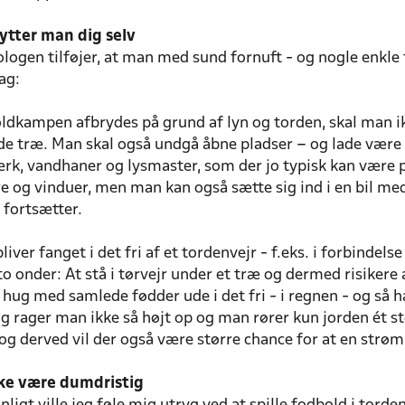
ytter man dig selv
ogen tilføjer, at man med sund fornuft - og nogle enkle 
ag:
ldkampen afbrydes på grund af lyn og torden, skal man ikk
de træ. Man skal også undgå åbne pladser – og lade være 
rk, vandhaner og lysmaster, som der jo typisk kan være p
e og vinduer, men man kan også sætte sig ind i en bil med
 fortsætter.
liver fanget i det fri af et tordenvejr - f.eks. i forbind
to onder: At stå i tørvejr under et træ og dermed risikere
 hug med samlede fødder ude i det fri - i regnen - og så ha
ng rager man ikke så højt op og man rører kun jorden ét st
g derved vil der også være større chance for at en strøm
kke være dumdristig