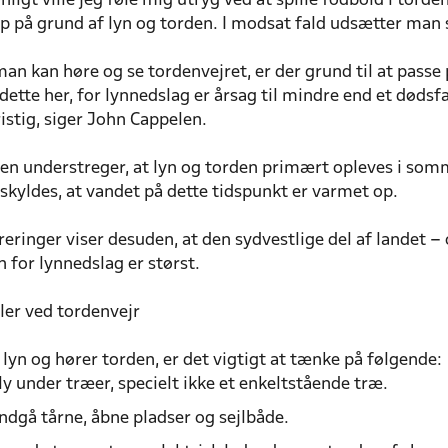
nligt ville jeg føle mig utryg ved at spille fodbold i torde
 på grund af lyn og torden. I modsat fald udsætter man s
an kan høre og se tordenvejret, er der grund til at passe
ette her, for lynnedslag er årsag til mindre end et døds
stig, siger John Cappelen.
en understreger, at lyn og torden primært opleves i so
. skyldes, at vandet på dette tidspunkt er varmet op.
reringer viser desuden, at den sydvestlige del af landet –
n for lynnedslag er størst.
ler ved tordenvejr
lyn og hører torden, er det vigtigt at tænke på følgende:
ly under træer, specielt ikke et enkeltstående træ.
ndgå tårne, åbne pladser og sejlbåde.