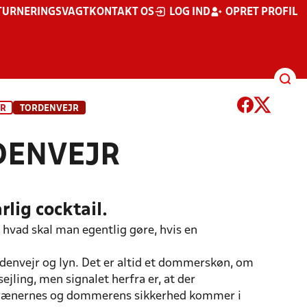
TURNERINGSVAGT
KONTAKT OS
LOG IND
OPRET PROFIL
ER
TORDENVEJR
DENVEJR
lig cocktail.
hvad skal man egentlig gøre, hvis en
rdenvejr og lyn. Det er altid et dommerskøn, om
jling, men signalet herfra er, at der
s, trænernes og dommerens sikkerhed kommer i