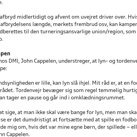
e.
afbryd midlertidigt og afvent om uvejret driver over. Hvi
, afbrydelsens længde, mørkets frembrud osv, kan kampe
ndberettes til den turneringsansvarlige union/region, som
b.
mpen
os DMI, John Cappelen, understreger, at lyn- og tordenvej
pe:
dsynligheden er lille, kan lyn slå ihjel. Mit råd er, at e
rådet. Tordenvejr bevæger sig som regel temmelig hurtigt,
man tager en pause og går ind i omklædningsrummet.
 at sige, at man ikke skal være bange for lyn, men man sk
se er det dumdristigt at fortsætte med at spille en fodbol
yde mig om, hvis det var mine egne børn, der spillede – el
ohn Cappelen.