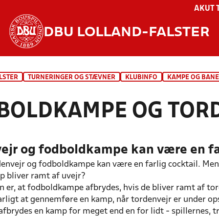
AKUT 
DBU LOLLAND-FALSTER
LSTER
TURNERINGER OG STÆVNER
KLUBINFO
KAMPE OG BAN
BOLDKAMPE OG TOR
ejr og fodboldkampe kan være en far
envejr og fodboldkampe kan være en farlig cocktail. Men 
 bliver ramt af uvejr?
 er, at fodboldkampe afbrydes, hvis de bliver ramt af to
arligt at gennemføre en kamp, når tordenvejr er under opse
l afbrydes en kamp for meget end en for lidt - spillerne