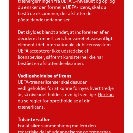
trænergerningen fra UEFA C-niveauet og op, og
du ønsker den formelle UEFA-licens, skal du
bestå de eksamener, der afslutter de
pågældende
uddannelser.
Det skyldes blandt andet, at indførelsen af en
decideret trænerlicens har været et væsentligt
element i det internationale klublicenssystem.
UEFA accepterer ikke udstedelse af
licensbeviser, såfremt kursisterne ikke har
bestået en afsluttende eksamen.
Vedligeholdelse af licens
UEFA-trænerlicenser skal desuden
vedligeholdes for at kunne fornyes hvert tredje
år, så niveauet holdes jævnligt ved lige.
Her kan
du se regler for opretholdelse af din
trænerlicens
.
Tidsintervaller
For at sikre sammenhæng mellem den
teoretiske del af uddannelserne og trænernes