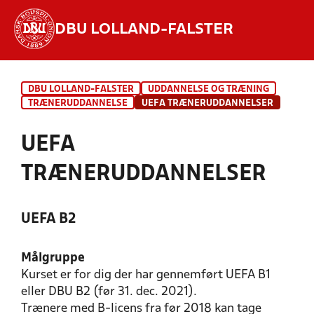
DBU LOLLAND-FALSTER
Hvad vil du søge efter?
DBU LOLLAND-FALSTER
UDDANNELSE OG TRÆNING
INDHOLD OG NYHEDER
TRÆNERUDDANNELSE
UEFA TRÆNERUDDANNELSER
STILLINGER, RESULTATER, KLUBBER OG
UEFA
HOLD
TRÆNERUDDANNELSER
UEFA B2
Målgruppe
Kurset er for dig der har gennemført UEFA B1
eller DBU B2 (før 31. dec. 2021).
Trænere med B-licens fra før 2018 kan tage