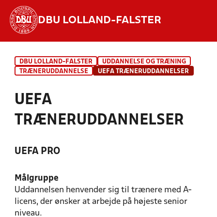
DBU LOLLAND-FALSTER
Hvad vil du søge efter?
DBU LOLLAND-FALSTER
UDDANNELSE OG TRÆNING
INDHOLD OG NYHEDER
TRÆNERUDDANNELSE
UEFA TRÆNERUDDANNELSER
STILLINGER, RESULTATER, KLUBBER OG
UEFA
HOLD
TRÆNERUDDANNELSER
UEFA PRO
Målgruppe
Uddannelsen henvender sig til trænere med A-
licens, der ønsker at arbejde på højeste senior
niveau.