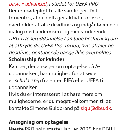
basic + advanced
, i stedet for UEFA PRO
Der er mødepligt til alle samlinger. Det
forventes, at du deltager aktivt i forløbet,
overholder aftalte deadlines og indgår løbende i
dialog med undervisere og medstuderende.
DBU Træneruddannelse kan tage beslutning om
at afbryde dit UEFA Pro-forløb, hvis aftaler og
deadlines gentagende gange ikke overholdes.
Scholarship for kvinder
Kvinder, der ansøger om optagelse på A-
uddannelsen, har mulighed for at søge
et
scholarship
fra enten
FIFA eller UEFA til
uddannelsen.
Hvis du er interesseret i at høre mere om
mulighederne, er du meget velkommen til at
kontakte Simone Guldbrand på
sigu@dbu.dk
.
Ansøgning om optagelse
Næste PRO hold starter januar 2028 hos DBU i