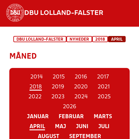
DBU LOLLAND-FALSTER
Hvad vil du søge efter?
DBU LOLLAND-FALSTER
NYHEDER
2018
APRIL
INDHOLD OG NYHEDER
MÅNED
STILLINGER, RESULTATER, KLUBBER OG
HOLD
2014
2015
2016
2017
2018
2019
2020
2021
2022
2023
2024
2025
2026
JANUAR
FEBRUAR
MARTS
APRIL
MAJ
JUNI
JULI
AUGUST
SEPTEMBER