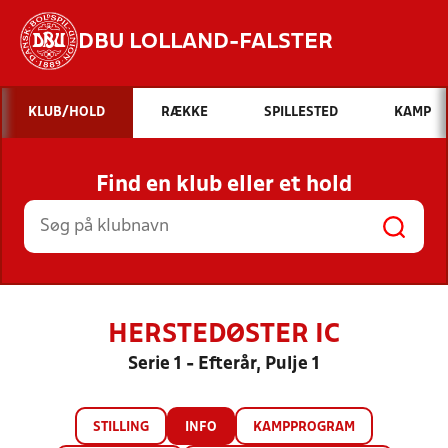
DBU LOLLAND-FALSTER
Hvad vil du søge efter?
KLUB/HOLD
RÆKKE
SPILLESTED
KAMP
INDHOLD OG NYHEDER
Find en klub eller et hold
STILLINGER, RESULTATER, KLUBBER OG
HOLD
HERSTEDØSTER IC
Serie 1 - Efterår, Pulje 1
STILLING
INFO
KAMPPROGRAM